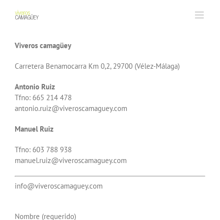
Skip
to
content
Viveros camagüey
Carretera Benamocarra Km 0,2, 29700 (Vélez-Málaga)
Antonio Ruiz
Tfno: 665 214 478
antonio.ruiz@viveroscamaguey.com
Manuel Ruiz
Tfno: 603 788 938
manuel.ruiz@viveroscamaguey.com
info@viveroscamaguey.com
Nombre (requerido)